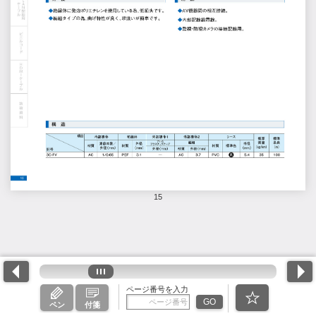
15
ページ番号を入力
GO
ペン
付箋