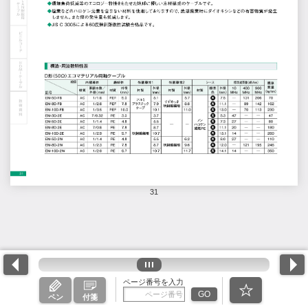
31
ページ番号を入力
GO
ペン
付箋