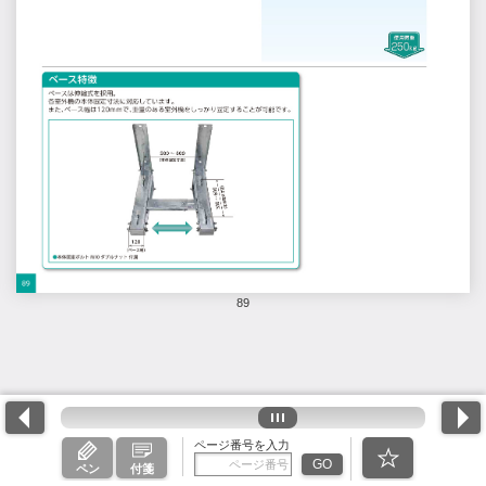
89
ページ番号を入力
GO
ペン
付箋