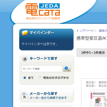
トップページ
総合
携帯型変圧器/K
マイバインダーは空です。
1件中1～1件表示
変圧器
携帯型
変圧器
受注生