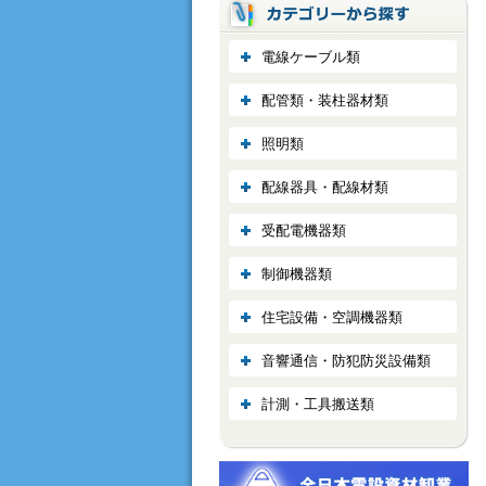
電線ケーブル類
配管類・装柱器材類
照明類
配線器具・配線材類
受配電機器類
制御機器類
住宅設備・空調機器類
音響通信・防犯防災設備類
計測・工具搬送類