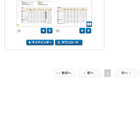
29
30
1