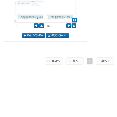
15
16
1