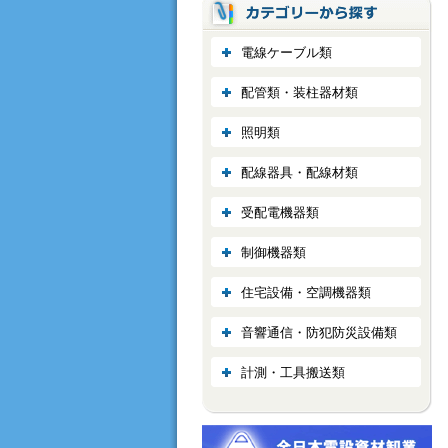
電線ケーブル類
配管類・装柱器材類
照明類
配線器具・配線材類
受配電機器類
制御機器類
住宅設備・空調機器類
音響通信・防犯防災設備類
計測・工具搬送類