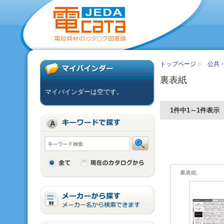
トップページ
公共
裏表紙
マイバインダーは空です。
1件中1～1件表示
裏表紙