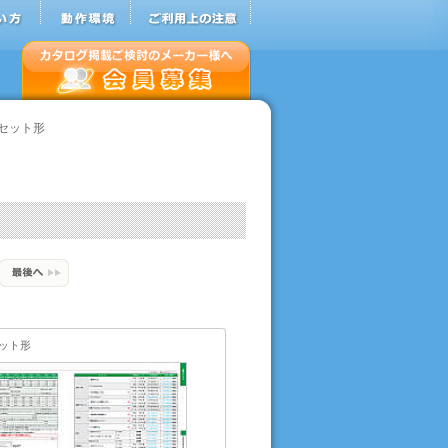
セット形
ット形