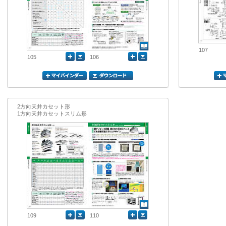
107
105
106
2方向天井カセット形
1方向天井カセットスリム形
109
110