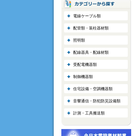
電線ケーブル類
配管類・装柱器材類
照明類
配線器具・配線材類
受配電機器類
制御機器類
住宅設備・空調機器類
音響通信・防犯防災設備類
計測・工具搬送類