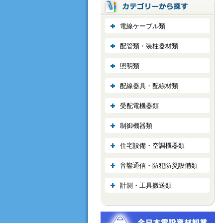
電線ケーブル類
配管類・装柱器材類
照明類
配線器具・配線材類
受配電機器類
制御機器類
住宅設備・空調機器類
音響通信・防犯防災設備類
計測・工具搬送類