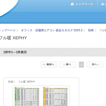
トップページ
オフィス・店舗用エアコン 総合カタログ 2025.2
別表
フル暖
フル暖 XEPHY
1件中1～1件表示
1
別表
フル暖 XEPHY