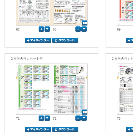
67
68
69
２方向天井カセット形
２方向天井カ
71
72
73