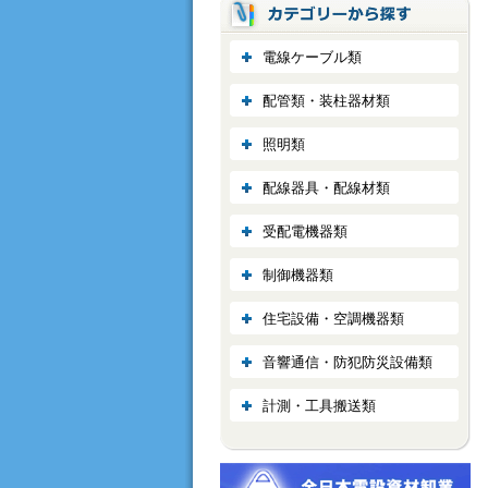
電線ケーブル類
配管類・装柱器材類
照明類
配線器具・配線材類
受配電機器類
制御機器類
住宅設備・空調機器類
音響通信・防犯防災設備類
計測・工具搬送類