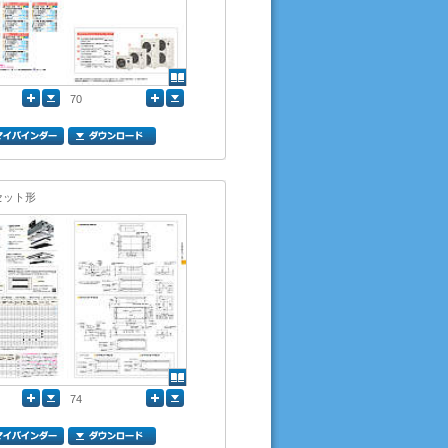
70
セット形
74