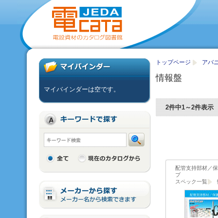
トップページ
アバニア
情報盤
マイバインダーは空です。
2件中1～2件表示
配管支持部材／保
プ
スペック一覧