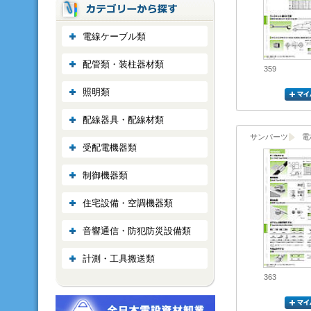
電線ケーブル類
配管類・装柱器材類
359
照明類
配線器具・配線材類
サンパーツ
電
受配電機器類
制御機器類
住宅設備・空調機器類
音響通信・防犯防災設備類
計測・工具搬送類
363