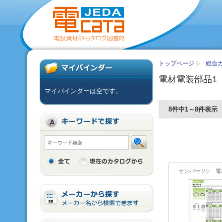
トップページ
総合カ
電材電装部品1
マイバインダーは空です。
8件中1～8件表示
サンパーツ
電