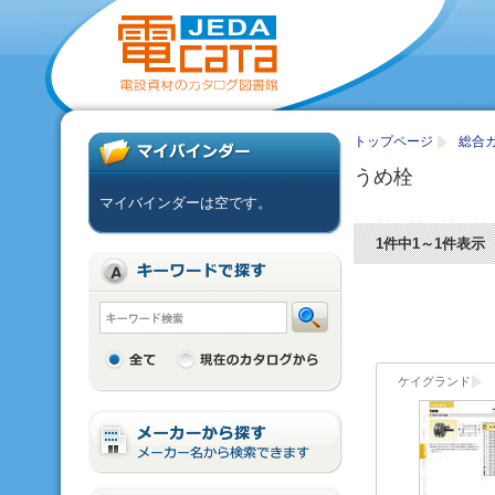
トップページ
総合カ
うめ栓
マイバインダーは空です。
1件中1～1件表示
ケイグランド