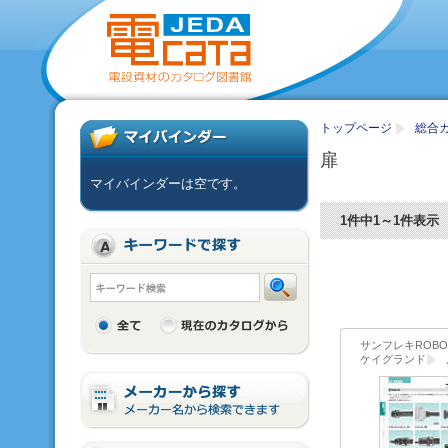
トップページ
総合カ
扉
マイバインダーは空です。
1件中1～1件表示
サンフレキROBO
ケイグランド