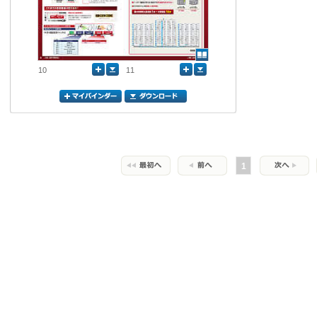
10
11
1