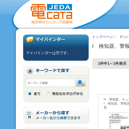
トップページ
テンパ
I 検知器、警
マイバインダーは空です。
1件中1～1件表示
H 警報盤、キュ
I 検知器、警報
器