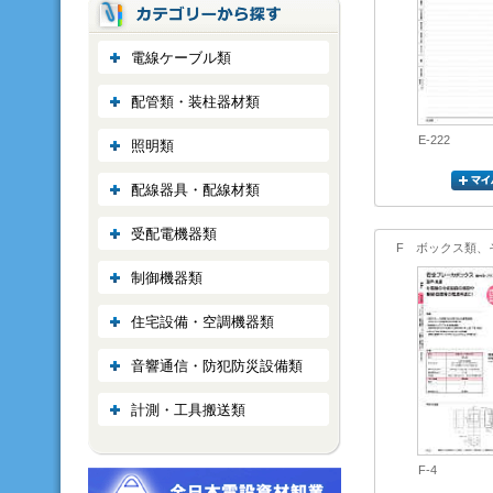
電線ケーブル類
配管類・装柱器材類
E-222
照明類
配線器具・配線材類
受配電機器類
F ボックス類、
制御機器類
住宅設備・空調機器類
音響通信・防犯防災設備類
計測・工具搬送類
F-4