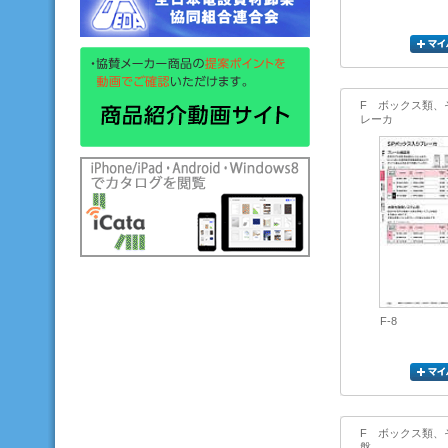
F ボックス類、
レーカ
F-8
F ボックス類、
盤