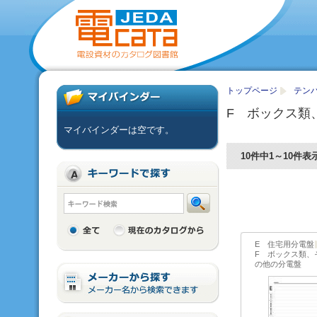
トップページ
テンパ
F ボックス類
マイバインダーは空です。
10件中1～10件表
E 住宅用分電盤
F ボックス類、
の他の分電盤