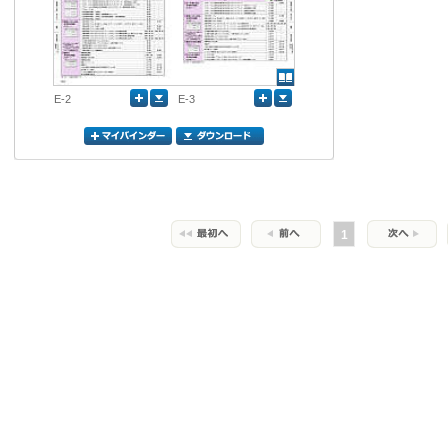
E-2
E-3
1