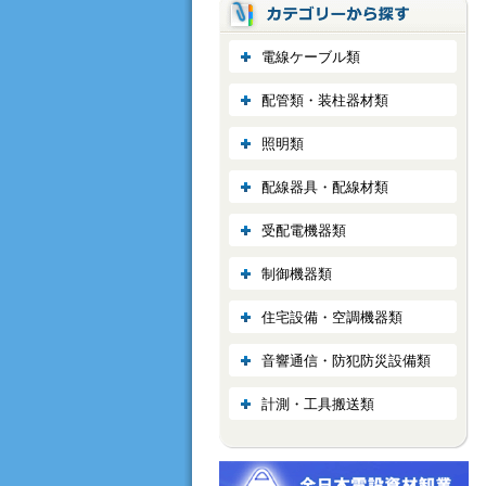
電線ケーブル類
配管類・装柱器材類
照明類
配線器具・配線材類
受配電機器類
制御機器類
住宅設備・空調機器類
音響通信・防犯防災設備類
計測・工具搬送類