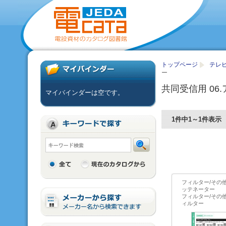
トップページ
テレ
ー
共同受信用 06
マイバインダーは空です。
1件中1～1件表示
フィルター/その
ッテネーター
フィルター/その
ィルター