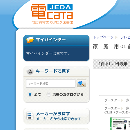
トップページ
テレ
家 庭 用 01
マイバインダーは空です。
1件中1～1件表示
ブースター
家
ー
ブースター
家
03.UHFブースタ