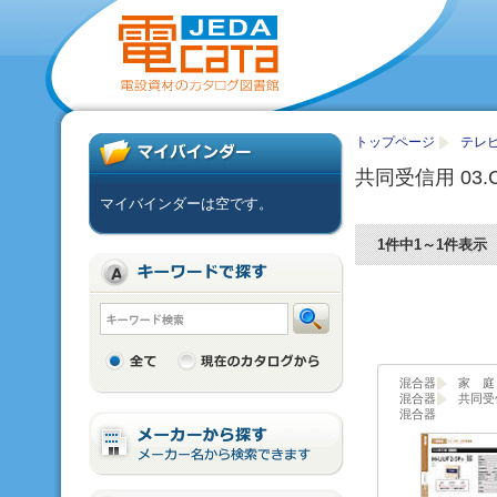
トップページ
テレ
共同受信用 03.
マイバインダーは空です。
1件中1～1件表示
混合器
家 庭 
混合器
共同受信
混合器