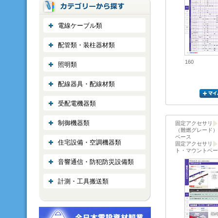
電線ケーブル類
配管類・装柱器材類
160
照明類
配線器具・配線材類
受配電機器類
制御機器類
固定アクセサリ
（難燃グレード）
ベース
住宅設備・空調機器類
固定アクセサリ
ト・マウントベー
音響通信・防犯防災設備類
計測・工具搬送類