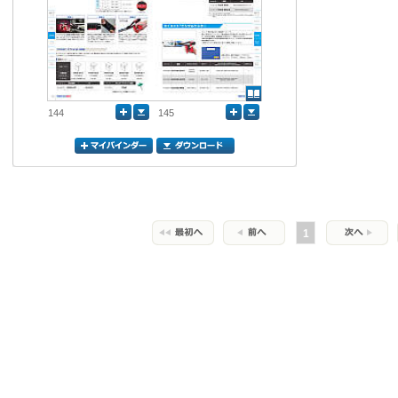
144
145
1