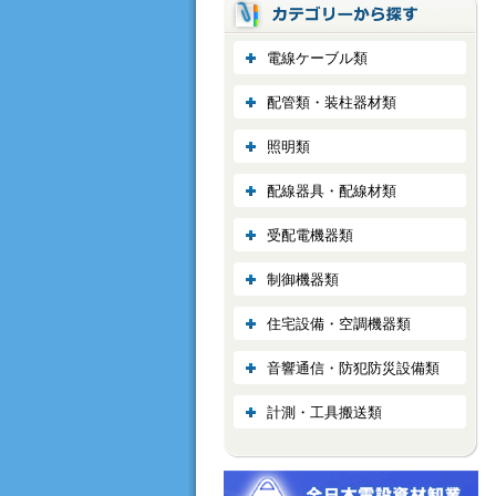
電線ケーブル類
配管類・装柱器材類
照明類
配線器具・配線材類
受配電機器類
制御機器類
住宅設備・空調機器類
音響通信・防犯防災設備類
計測・工具搬送類