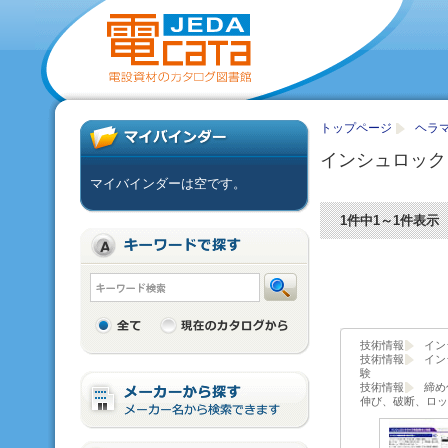
トップページ
ヘラマ
インシュロック
マイバインダーは空です。
1件中1～1件表示
技術情報
イン
技術情報
イン
験
技術情報
締め
伸び、破断、ロッ