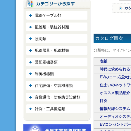
電線ケーブル類
配管類・装柱器材類
カタログ目次
照明類
分類毎に、マイバイ
配線器具・配線材類
表紙
受配電機器類
時代に求められる
制御機器類
EVのニーズ拡大
住まいのネットワ
住宅設備・空調機器類
オススメ製品紹介
音響通信・防犯防災設備類
目次
情報配線システ
計測・工具搬送類
オーディオシス
EVコンセントポ