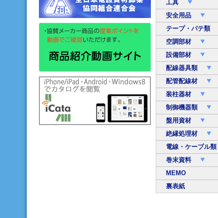
工具
安全用品
テープ・パテ類
空調部材
設備部材
配線器具類
配管配線材
装柱器材
制御機器類
盤用資材
絶縁処理材
電線・ケーブル
巻末資料
MEMO
裏表紙