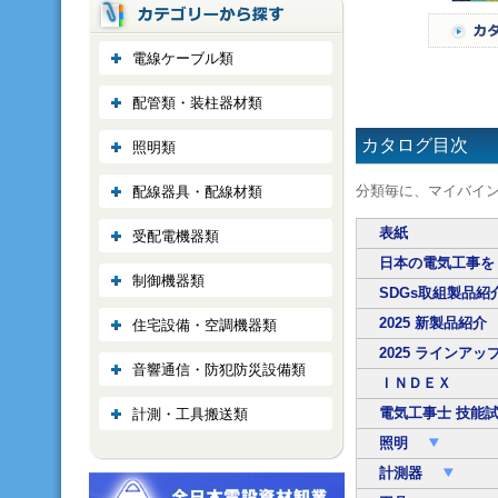
電線ケーブル類
配管類・装柱器材類
カタログ目次
照明類
分類毎に、マイバイ
配線器具・配線材類
表紙
受配電機器類
日本の電気工事を
制御機器類
SDGs取組製品紹
2025 新製品紹介
住宅設備・空調機器類
2025 ラインア
音響通信・防犯防災設備類
ＩＮＤＥＸ
電気工事士 技能試
計測・工具搬送類
照明
計測器