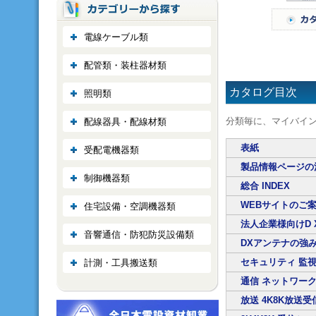
電線ケーブル類
配管類・装柱器材類
カタログ目次
照明類
分類毎に、マイバイ
配線器具・配線材類
表紙
受配電機器類
製品情報ページの
制御機器類
総合 INDEX
WEBサイトのご
住宅設備・空調機器類
法人企業様向けD 
音響通信・防犯防災設備類
DXアンテナの強
セキュリティ 監
計測・工具搬送類
通信 ネットワー
放送 4K8K放送