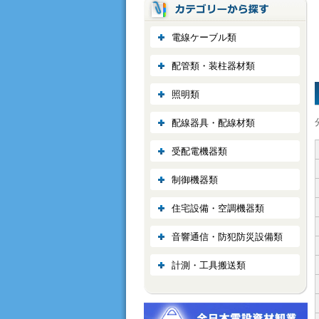
電線ケーブル類
配管類・装柱器材類
照明類
配線器具・配線材類
受配電機器類
制御機器類
住宅設備・空調機器類
音響通信・防犯防災設備類
計測・工具搬送類