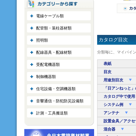
電線ケーブル類
配管類・装柱器材類
カタログ目次
照明類
分類毎に、マイバイ
配線器具・配線材類
表紙
受配電機器類
目次
制御機器類
用途別目次
「日アンねっと」
住宅設備・空調機器類
カタログ中で使用
音響通信・防犯防災設備類
システム例
アンテナ
計測・工具搬送類
設置金具／アク
混合器