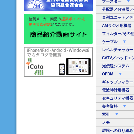
ブースター
分配器／分波器／
直列ユニット／テ
AMラジオ用機器
フィルター/その
ケーブル
レベルチェッカ
CATV／ヘッドエ
光伝送システム
OFDM
ギャップフィラ
電波時計用機器
セキュリティ機
参考資料
索引
メモ
環境への取り組み