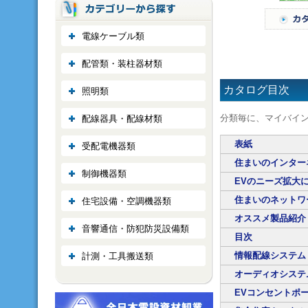
電線ケーブル類
配管類・装柱器材類
カタログ目次
照明類
分類毎に、マイバイ
配線器具・配線材類
表紙
受配電機器類
住まいのインター
制御機器類
EVのニーズ拡大
住まいのネットワ
住宅設備・空調機器類
オススメ製品紹介
音響通信・防犯防災設備類
目次
情報配線システ
計測・工具搬送類
オーディオシス
EVコンセントポ