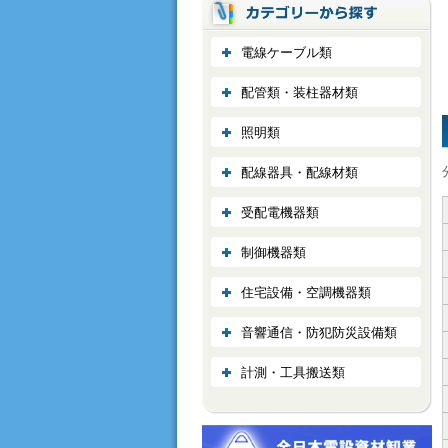
電線ケーブル類
配管類・装柱器材類
照明類
配線器具・配線材類
受配電機器類
制御機器類
住宅設備・空調機器類
音響通信・防犯防災設備類
計測・工具搬送類