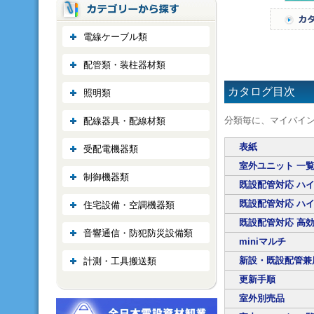
電線ケーブル類
配管類・装柱器材類
カタログ目次
照明類
分類毎に、マイバイ
配線器具・配線材類
表紙
受配電機器類
室外ユニット 一
制御機器類
既設配管対応 ハ
既設配管対応 ハ
住宅設備・空調機器類
既設配管対応 高
音響通信・防犯防災設備類
miniマルチ
新設・既設配管兼
計測・工具搬送類
更新手順
室外別売品