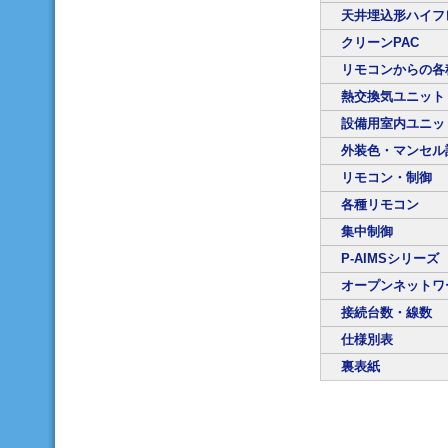
天井埋込形ハイフ
クリーンPAC
リモコンからの各
熱交換気ユニット
設備用室内ユニッ
外装色・マンセル
リモコン・制御
各種リモコン
集中制御
P-AIMSシリーズ
オープンネットワ
接続台数・線数
仕様別表
裏表紙