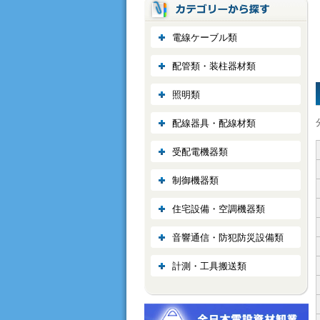
電線ケーブル類
配管類・装柱器材類
照明類
配線器具・配線材類
受配電機器類
制御機器類
住宅設備・空調機器類
音響通信・防犯防災設備類
計測・工具搬送類