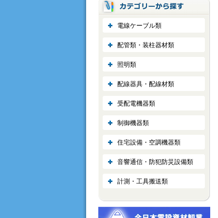
電線ケーブル類
配管類・装柱器材類
照明類
配線器具・配線材類
受配電機器類
制御機器類
住宅設備・空調機器類
音響通信・防犯防災設備類
計測・工具搬送類