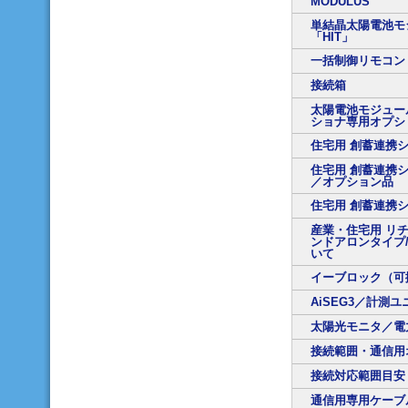
MODULUS
単結晶太陽電池モ
「HIT」
一括制御リモコン
接続箱
太陽電池モジュー
ショナ専用オプシ
住宅用 創蓄連携
住宅用 創蓄連携シ
／オプション品
住宅用 創蓄連携
産業・住宅用 リ
ンドアロンタイプ
いて
イーブロック（可
AiSEG3／計測ユ
太陽光モニタ／電
接続範囲・通信用
接続対応範囲目安
通信用専用ケーブ