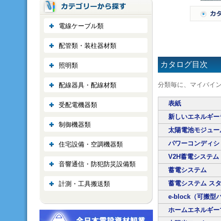
電線ケーブル類
配管類・装柱器材類
カタログ目次
照明類
分類毎に、マイバイ
配線器具・配線材類
表紙
受配電機器類
新しいエネルギー
制御機器類
太陽電池モジュール
パワーコンディシ
住宅設備・空調機器類
V2H蓄電システム e
音響通信・防犯防災設備類
蓄電システム
蓄電システム ス
計測・工具搬送類
e-block（可搬
ホームエネルギーマ